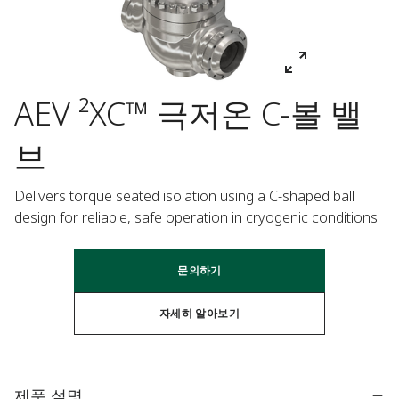
AEV ²XC™ 극저온 C-볼 밸
브
Delivers torque seated isolation using a C-shaped ball 
design for reliable, safe operation in cryogenic conditions.
문의하기
자세히 알아보기
제품 설명