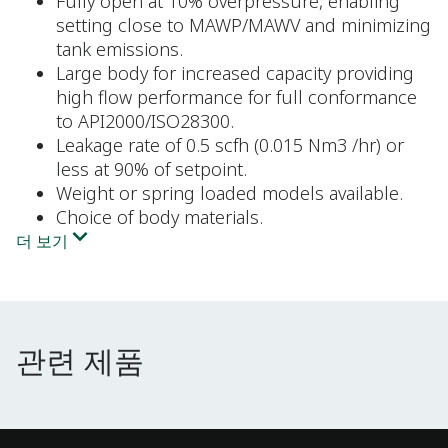
Fully open at 10% overpressure, enabling
setting close to MAWP/MAWV and minimizing
tank emissions.
Large body for increased capacity providing
high flow performance for full conformance
to API2000/ISO28300.
Leakage rate of 0.5 scfh (0.015 Nm3 /hr) or
less at 90% of setpoint.
Weight or spring loaded models available.
Choice of body materials.
더 보기
관련 제품
관련 제품