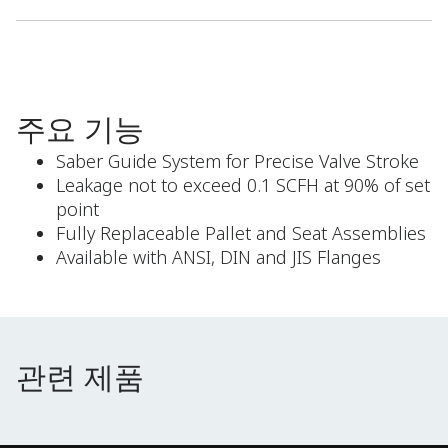
주요 기능
Saber Guide System for Precise Valve Stroke
Leakage not to exceed 0.1 SCFH at 90% of set
point
Fully Replaceable Pallet and Seat Assemblies
Available with ANSI, DIN and JIS Flanges
관련 제품
관련 제품