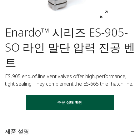
Enardo™ 시리즈 ES-905-
SO 라인 말단 압력 진공 벤
트
ES‑905 end‑of‑line vent valves offer high‑performance, 
tight sealing. They complement the ES‑665 thief hatch line.
주문 상태 확인
제품 설명