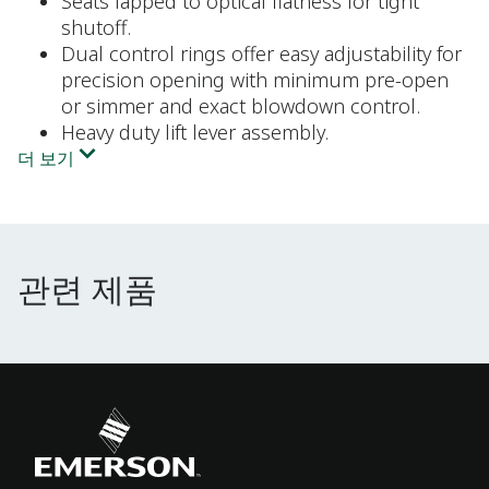
Seats lapped to optical flatness for tight
shutoff.
Dual control rings offer easy adjustability for
precision opening with minimum pre-open
or simmer and exact blowdown control.
Heavy duty lift lever assembly.
더 보기
관련 제품
관련 제품