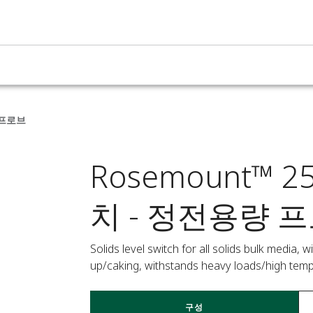
 프로브
Rosemount™ 
치 - 정전용량 
Solids level switch for all solids bulk media, 
up/caking, withstands heavy loads/high temp
구성